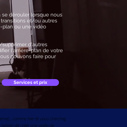
 se dérouler lorsque nous
transitions et/ou autres
e-plan ou une vidéo
/supprimer d'autres
er l'arrière-plan de votre
 nous pouvons faire pour
.
Services et prix
ernet... comme hier et vous cherchez
 besoin de créer une vidéo de