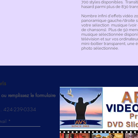
700 styles disponibles.
Transi
hasard parmi plus de 830 trans
Nombre infini d'effets vidéo
panoramique gauche/droite s
votre sélection
musique (voir
de chansons).
Plus de 50 men
musique sélectionnée disponi
télévision et sur vos ordinateu
mini-boîtier transparent, une 
photo sélectionnée.
vis
ou remplissez le formulaire
él. 424-239-0334