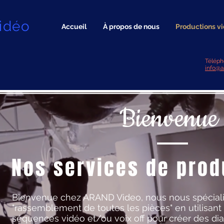
idéo
Accueil
À propos de nous
Productions v
Téléph
info@a
Bienvenue
Nos services de prod
Bienvenue chez ARAND Video, nous nous spéciali
"rassemblement de toutes les pièces" en utilisant
séquences vidéo et/ou voix off pour créer des d