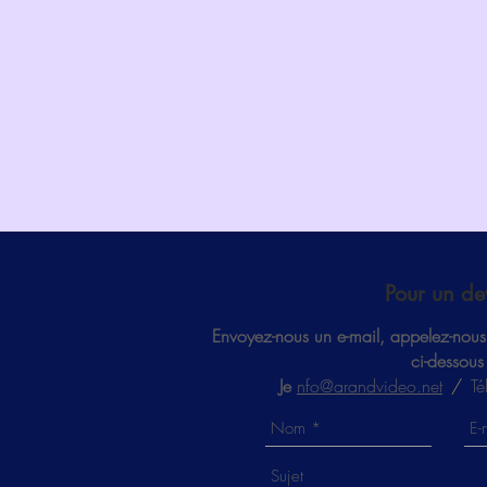
Pour un de
Envoyez-nous un e-mail, appelez-nous 
ci-dessous
Je
nfo@arandvideo.net
/
T