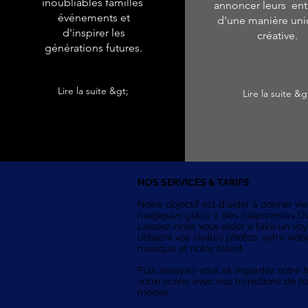
inoubliables familles
annoncer leurs ent
événements et
d'une manière uni
d'inspirer les
créative.
générations futures.
Lire la suite &gt;
Lire la suite &g
NOS SERVICES & TARIFS
Notre objectif est d'aider à donner v
magiques grâce à des diaporamas DV
Laissez-nous vous aider à faire un vo
utilisant vos vieilles photos, votre vid
musique et notre talent.
Puis asseyez-vous et regardez votre hi
votre scène avec nos transitions de h
modes.