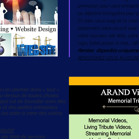
promotion pour votre entrepri
ou dépliant incroyable pour pr
Eh bien, vous avez de la chanc
obtiennent votre accord avec
votre nouveau site Web, votre
logo, faites passer le mot... offr
Remises
disponible uniquemen
RENSEIGNEZ-VOUS AUJOURD'
eu en premier dans « tout »
 au-dessus de toutes choses.
cipal est de travailler avec des
s et des petites entreprises
s les aider à créer des vidéos
RATIF
 site Web de services