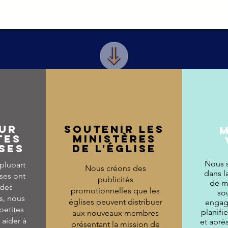
ur
Soutenir les
tes
ministères
ses
de l'Église
Nous 
plupart
Nous créons des
dans l
ises ont
publicités
de m
 des
promotionnelles que les
so
es, nous
églises peuvent distribuer
engag
 petites
planifie
aux nouveaux membres
 aider à
et aprè
présentant la mission de