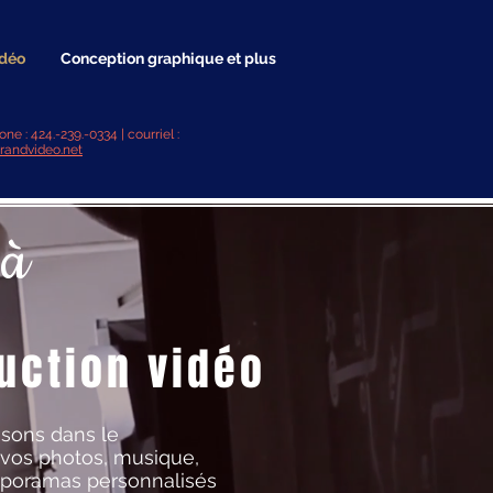
idéo
Conception graphique et plus
one :
424.-239.-0334
| courriel :
randvideo.net
 à
uction vidéo
sons dans le
 vos photos, musique,
iaporamas personnalisés