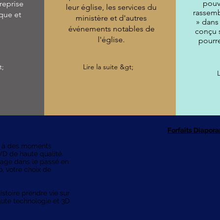
pouv
reprise
leur église, les services du
rassemb
que et
ministère et d'autres
» dans
événements notables de
conçu 
l'église.
pourre
t;
Lire la suite &gt;
Forfaits Diapo
ie à des moments
D de haute qualité.
yage dans le passé en
éo, votre choix de
stoire prendre vie sur
aute technologie et 3D