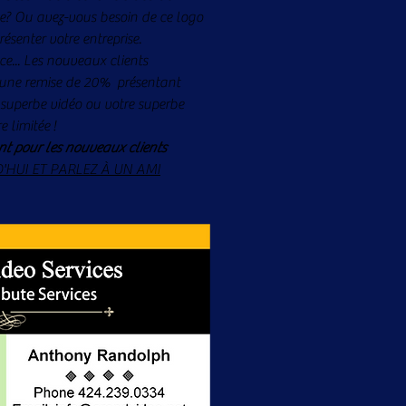
se? Ou avez-vous besoin de ce logo
ésenter votre entreprise.
e... Les nouveaux clients
 une remise de 20%
présentant
 superbe vidéo ou votre superbe
e limitée !
t pour les nouveaux clients
HUI ET PARLEZ À UN AMI