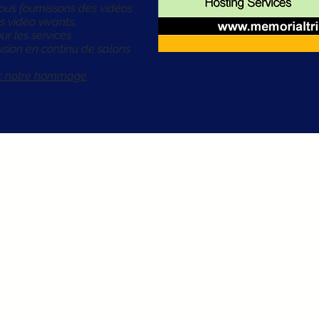
s fournissons des vidéos
vidéo vivants,
ur les services
usion en continu de salons
ec notre hommage