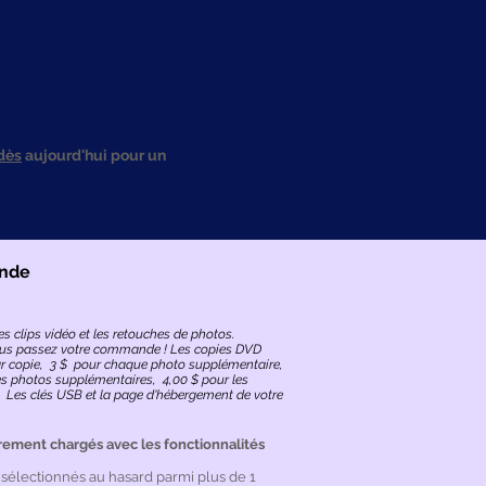
dès
aujourd'hui pour un
ande
s clips vidéo et les retouches de photos.
vous passez votre commande ! Les copies DVD
ar copie, 3 $ pour chaque photo supplémentaire,
des photos supplémentaires, 4,00 $ pour les
 Les clés USB et la page d'hébergement de votre
rement chargés avec les fonctionnalités
 sélectionnés au hasard parmi plus de 1