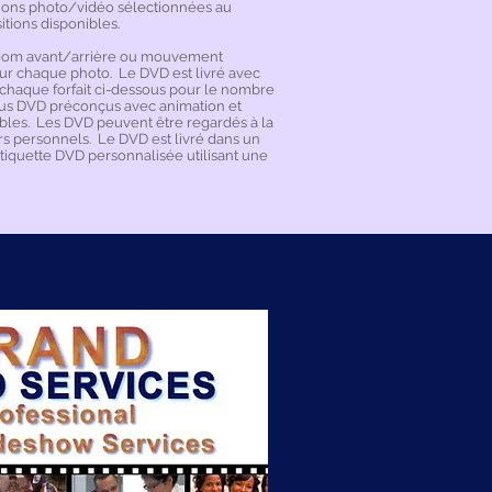
tions photo/vidéo sélectionnées au
itions disponibles.
 zoom avant/arrière ou mouvement
ur chaque photo.
Le DVD est livré avec
 chaque forfait ci-dessous pour le nombre
us DVD préconçus avec animation et
bles.
Les DVD peuvent être regardés à la
rs personnels.
Le DVD est livré dans un
étiquette DVD personnalisée utilisant une