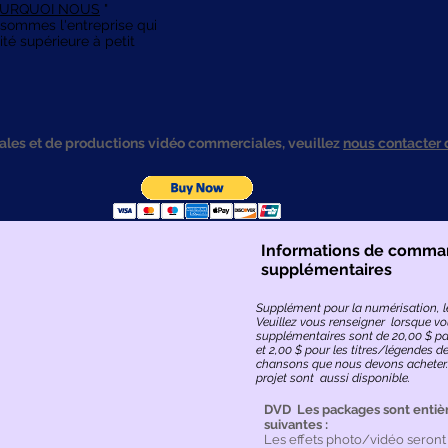
URQUOI NOUS
"
sommes l'entreprise qui
té supérieure à petit
les et de productions vidéo commerciales, veuillez
nous contacter 
Informations de comm
supplémentaires
Supplément pour la numérisation, le
Veuillez vous renseigner lorsque 
supplémentaires sont de 20,00 $ p
et 2,00 $ pour les titres/légendes 
chansons que nous devons acheter.
projet sont aussi disponible.
DVD
Les packages sont entiè
suivantes :
Les effets photo/vidéo seront