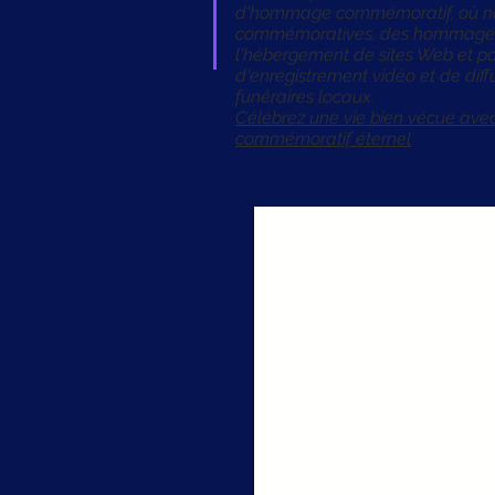
d'hommage commémoratif, où nou
commémoratives, des hommages 
l'hébergement de sites Web et po
d'enregistrement vidéo et de diff
funéraires locaux.
Célébrez une vie bien vécue av
commémoratif éternel