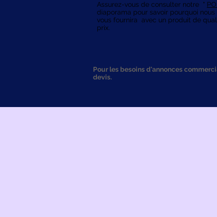
Assurez-vous de consulter notre
"
PO
diaporama pour savoir pourquoi nous 
vous fournira
avec un produit de quali
prix.
Pour les besoins d'annonces commercia
devis.