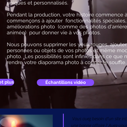
uniques et personnalisés.
Pendant la production, votre histoire commence à
commençons à ajouter fonctionnalités spéciales, 
améliorations photo (comme des photos d'arrièr
animée) pour donner vie à vos photos.
Nous pouvons supprimer les yeux rouges, ajouter
personnes ou objets de vos photos et même modifi
photo. Les possibilités sont infinies dans ce que
rendre votre diaporama photo à couper le souffle
t plus
Échantillons vidéo
Vous avez besoin d'un site int
une bonne affaire ? Avez-vous