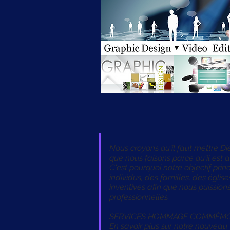
Nous croyons qu'il faut mettre Di
que nous faisons parce qu'il est
C'est pourquoi notre objectif prin
individus, des familles, des église
inventives afin que nous puission
professionnelles.
SERVICES HOMMAGE COMMÉMO
En savoir plus sur notre nouveau