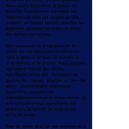
Nous allons également atteindre les
objectifs financiers en prévoyant les
exigences du plan par rapport au réel,
préparer un budget annuel, planifier les
dépenses, analyser les écarts et initier
des actions correctives.
Nos ressources de programme et de
projet ont des décennies d'expérience
dans la gestion de tous les niveaux de
programmes et de projets. Nous pouvons
également fournir des tâches
spécifiques telles que : Stratégies de
gestion des risques,
planifier et fixer des
jalons,
compétences analytiques,
leadership, compétences
organisationnelles et de présentation, et
une compréhension approfondie des
processus de gestion de programme
et/ou de projet.
Pour en savoir plus sur nos services ou si