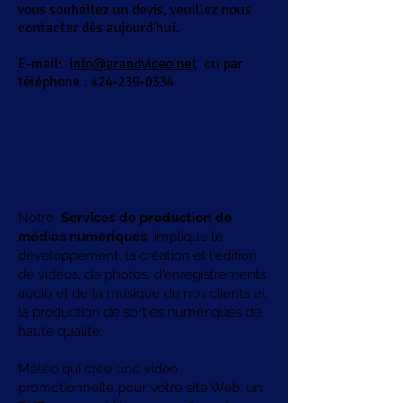
vous souhaitez un devis, veuillez nous
contacter dès aujourd'hui.
E-mail:
info@arandvideo.net
ou par
téléphone :
424-239-0334
Notre
Services de production de
médias numériques
implique le
développement, la création et l'édition
de vidéos, de photos, d'enregistrements
audio et de la musique de nos clients et
la production de sorties numériques de
haute qualité.
Météo qui crée une vidéo
promotionnelle pour votre site Web, un