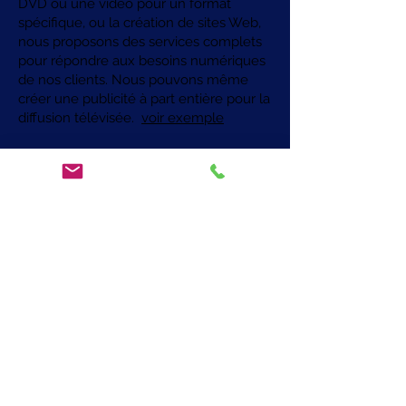
DVD ou une vidéo pour un format
spécifique, ou la création de sites Web,
nous proposons des services complets
pour répondre aux besoins numériques
de nos clients. Nous pouvons même
créer une publicité à part entière pour la
diffusion télévisée.
voir exemple
Nous pouvons utiliser Adobe InDesign,
Adobe Photoshop, Adobe Premiere CC
ou tout autre logiciel ou matériel de
montage vidéo sophistiqué pour créer
des animations, des effets spéciaux, des
images visuelles ou d'autres supports
pour une utilisation sur Internet.