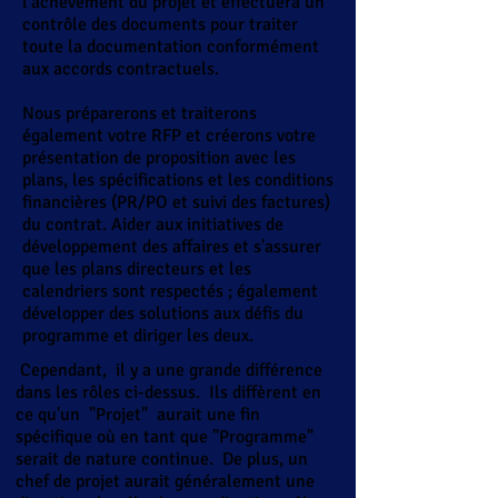
l'achèvement du projet et effectuera un
contrôle des documents pour traiter
toute la documentation conformément
aux accords contractuels.
Nous préparerons et traiterons
également votre RFP et créerons votre
présentation de proposition avec les
plans, les spécifications et les conditions
financières (PR/PO et suivi des factures)
du contrat. Aider aux initiatives de
développement des affaires et s'assurer
que les plans directeurs et les
calendriers sont respectés ; également
développer des solutions aux défis du
programme et diriger les deux.
Cependant,
il y a une grande différence
dans les rôles ci-dessus.
Ils diffèrent en
ce qu'un
"Projet"
aurait une fin
spécifique où en tant que "Programme"
serait de nature continue.
De plus, un
chef de projet aurait généralement une