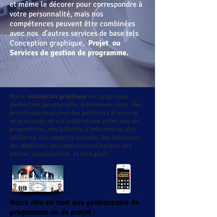
et même le décorer pour correspondre à
votre personnalité, mais nos
compétences peuvent être combinées
avec nos
d'autres services de base tels
Conception graphique,
Projet
ou
Services de gestion de programme.
Notre
conception graphique
est large nous
permettant de vous aider à concevoir votre
des
projets spéciaux pour des publicités et pour la
mise en page de vos publications telles que des
propositions, des bulletins d'information, des
dépliants, des rapports annuels, des brochures,
des dépliants, des répertoires d'églises, des
photos
manipulation
et bien plus!
Notre rôle en tant que gestionnaire de
programme ou de projet :