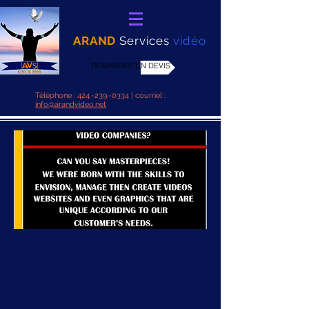
ARAND
Services
vidéo
DEMANDER UN DEVIS
Téléphone :
424.-239.-0334
| courriel :
info@arandvideo.net