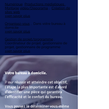
Numérique
Productions médiatiques ,
Montage
vidéo/Diaporama
,
Création de
sites web
>>en savoir plus
Organisez-vous
,
Dans votre bureau à
domicile
>>en savoir plus
Gestion de projet/programme
,
Coordinateur de projet, gestionnaire de
projet, gestionnaire de programme
>>en savoir plus
Votre bureau à domicile.
our réussir et atteindre cet objectif,
P
l'étape la plus importante est d'abord
d'identifier une pièce qui garantira
l'efficacité et le confort du bureau.
Vous pouvez le déterminer vous-même