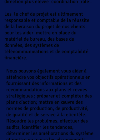
direction plus élevée
coordination
rôle
.
Les
le chef de projet est ultimement
responsable et comptable de la réussite
de la livraison du projet de nos clients
pour les aider
mettre en place du
matériel de bureau, des bases de
données, des systèmes de
télécommunications et de comptabilité
financière.
Nous pouvons également vous aider à
atteindre vos objectifs opérationnels en
fournissant des informations et des
recommandations aux plans et revues
stratégiques ; préparer et compléter des
plans d'action; mettre en œuvre des
normes de production, de productivité,
de qualité et de service à la clientèle.
Résoudre les problèmes, effectuer des
audits, identifier les tendances,
déterminer les améliorations du système
et mettre en œuvre les changements.