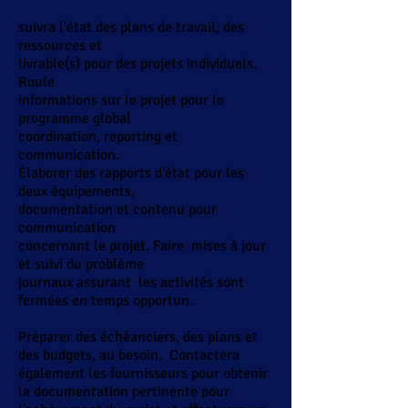
suivra l'état des plans de travail, des
ressources et
livrable(s) pour des projets individuels.
Roule
informations sur le projet pour le
programme global
coordination, reporting et
communication.
Élaborer des rapports d'état pour les
deux équipements,
documentation et contenu pour
communication
concernant le projet. Faire
mises à jour
et suivi du problème
journaux assurant
les activités sont
fermées en temps opportun.
Préparer des échéanciers, des plans et
des budgets, au besoin.
Contactera
également les fournisseurs pour obtenir
la documentation pertinente pour