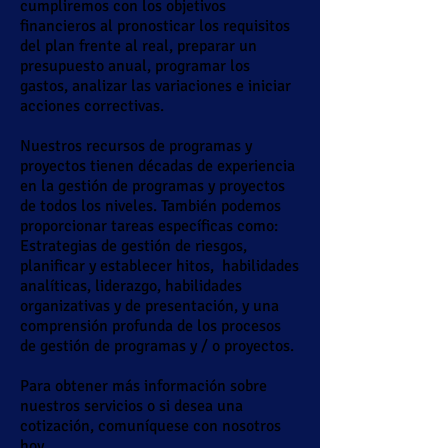
cumpliremos con los objetivos
financieros al pronosticar los requisitos
del plan frente al real, preparar un
presupuesto anual, programar los
gastos, analizar las variaciones e iniciar
acciones correctivas.
Nuestros recursos de programas y
proyectos tienen décadas de experiencia
en la gestión de programas y proyectos
de todos los niveles. También podemos
proporcionar tareas específicas como:
Estrategias de gestión de riesgos,
planificar y establecer hitos,
habilidades
analíticas, liderazgo, habilidades
organizativas y de presentación, y una
comprensión profunda de los procesos
de gestión de programas y / o proyectos.
Para obtener más información sobre
nuestros servicios o si desea una
cotización, comuníquese con nosotros
hoy.