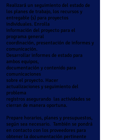
Realizará un seguimiento del estado de
los planes de trabajo, los recursos y
entregable (s) para proyectos
individuales. Enrolla
información del proyecto para el
programa general
coordinación, presentación de informes y
comunicación.
Desarrollar informes de estado para
ambos equipos,
documentación y contenido para
comunicaciones
sobre el proyecto. Hacer
actualizaciones y seguimiento del
problema
registros asegurando
las actividades se
cierran de manera oportuna.
Prepare horarios, planes y presupuestos,
según sea necesario.
También se pondrá
en contacto con los proveedores para
obtener la documentación pertinente