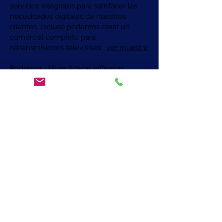
servicios integrales para satisfacer las
necesidades digitales de nuestros
clientes. Incluso podemos crear un
comercial completo para
retransmisiones televisivas.
ver muestra
Podemos utilizar Adobe InDesign,
Adobe Photoshop, Adobe Premiere CC
u otro software o hardware sofisticado
de edición de video para crear
animaciones, efectos especiales,
imágenes visuales u otros medios para
uso en Internet.