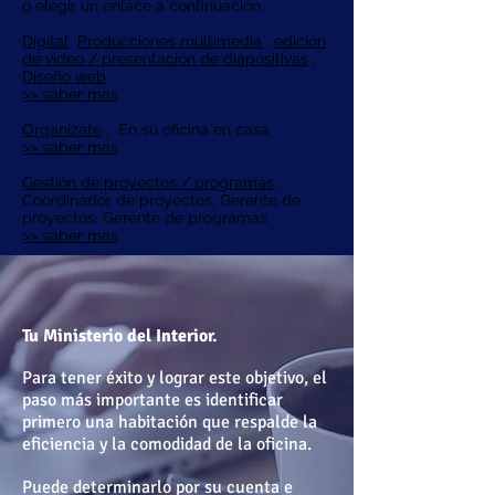
o elegir un enlace a continuación.
Digital
Producciones multimedia
,
edición
de video / presentación de diapositivas
,
Diseño web
>> saber más
Organízate
,
En su oficina en casa
>> saber más
Gestión de proyectos / programas
,
Coordinador de proyectos, Gerente de
proyectos, Gerente de programas
>> saber más
Tu Ministerio del Interior.
Para tener éxito y lograr este objetivo, el
paso más importante es identificar
primero una habitación que respalde la
eficiencia y la comodidad de la oficina.
Puede determinarlo por su cuenta e