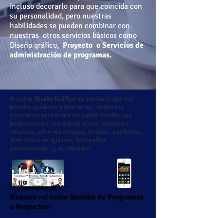
incluso decorarlo para que coincida con
su personalidad, pero nuestras
habilidades se pueden combinar con
nuestras
otros servicios básicos como
Diseño gráfico,
Proyecto
o Servicios de
administración de programas.
Nuestro
Diseño Gráfico
es amplio lo que nos
permite ayudarlo a diseñar su
proyectos
especiales para anuncios y para diseñar sus
publicaciones, como propuestas, boletines,
volantes, informes anuales, folletos, panfletos,
directorios de iglesias, fotografías
manipulación
¡y mucho más!
Nuestro rol como Gestión de Programas
o Proyectos: