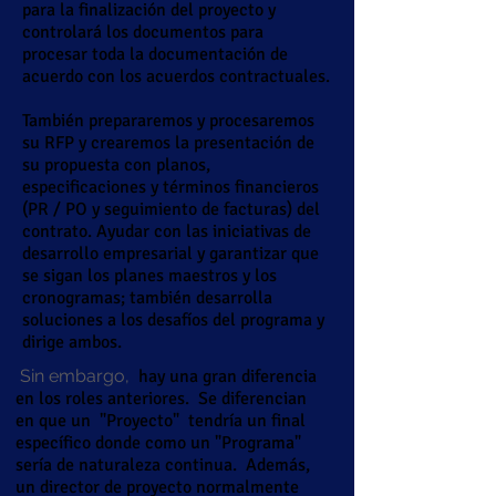
para la finalización del proyecto y
controlará los documentos para
procesar toda la documentación de
acuerdo con los acuerdos contractuales.
También prepararemos y procesaremos
su RFP y crearemos la presentación de
su propuesta con planos,
especificaciones y términos financieros
(PR / PO y seguimiento de facturas) del
contrato. Ayudar con las iniciativas de
desarrollo empresarial y garantizar que
se sigan los planes maestros y los
cronogramas; también desarrolla
soluciones a los desafíos del programa y
dirige ambos.
Sin embargo,
hay una gran diferencia
en los roles anteriores.
Se diferencian
en que un
"Proyecto"
tendría un final
específico donde como un "Programa"
sería de naturaleza continua.
Además,
un director de proyecto normalmente