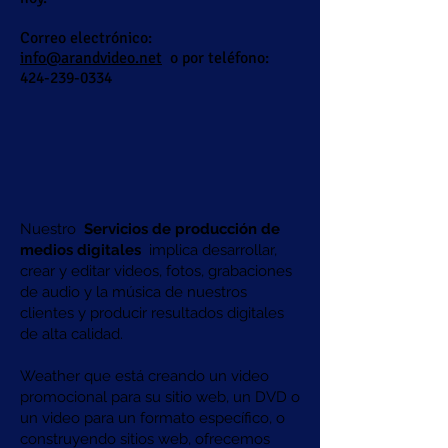
Correo electrónico:
info@arandvideo.net
o por teléfono:
424-239-0334
Nuestro
Servicios de producción de
medios digitales
implica desarrollar,
crear y editar videos, fotos, grabaciones
de audio y la música de nuestros
clientes y producir resultados digitales
de alta calidad.
Weather que está creando un video
promocional para su sitio web, un DVD o
un video para un formato específico, o
construyendo sitios web, ofrecemos