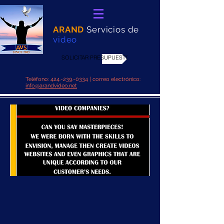
ARAND
Servicios de
video
SOLICITAR PRESUPUESTO
Teléfono:
424.-239.-0334
| correo electrónico:
info@arandvideo.net