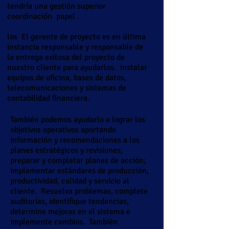
tendría una gestión superior
coordinación
papel
.
los
El gerente de proyecto es en última
instancia responsable y responsable de
la entrega exitosa del proyecto de
nuestro cliente para ayudarlos.
instalar
equipos de oficina, bases de datos,
telecomunicaciones y sistemas de
contabilidad financiera.
También podemos ayudarlo a lograr los
objetivos operativos aportando
información y recomendaciones a los
planes estratégicos y revisiones;
preparar y completar planes de acción;
implementar estándares de producción,
productividad, calidad y servicio al
cliente.
Resuelva problemas, complete
auditorías, identifique tendencias,
determine mejoras en el sistema e
implemente cambios.
También